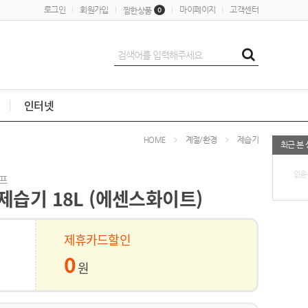
로그인
회원가입
마이페이지
고객센터
찜한상품
0
인터넷
계절/환경
제습기
HOME
최근 본
없음
프
 제습기 18L (에센스화이트)
제휴카드할인
0
원