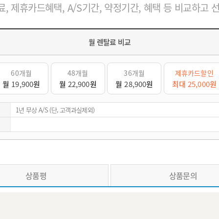
, 제휴카드혜택, A/S기간, 약정기간, 혜택 등 비교하고 
월 렌탈료 비교
60개월
48개월
36개월
제휴카드할인
월
19,900
원
월
22,900
원
월
28,900
원
최대
25,000
원
1년 무상 A/S (단, 고객과실제외)
상품평
상품문의