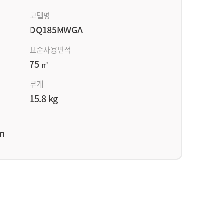
모델명
DQ185MWGA
표준사용면적
75 ㎡
무게
15.8 kg
mm