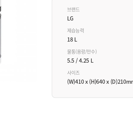
브랜드
LG
제습능력
18 L
물통(용랑/만수)
5.5 / 4.25 L
사이즈
(W)410 x (H)640 x (D)210