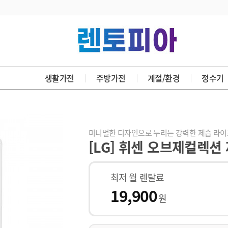
생활가전
주방가전
계절/환경
정수기
미니멀한 디자인으로 누리는 강력한 제습 라이
[LG] 휘센 오브제컬렉션
최저 월 렌탈료
19,900
원