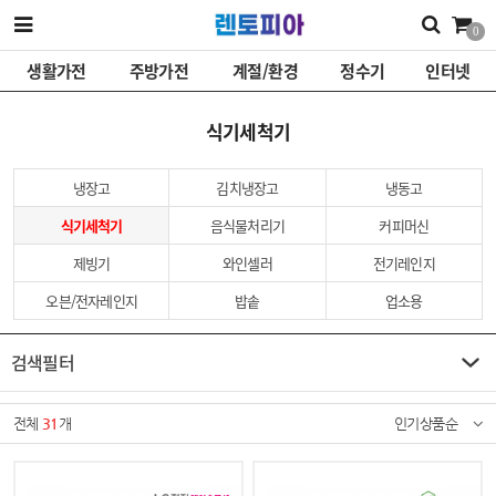
0
생활가전
주방가전
계절/환경
정수기
인터넷
식기세척기
냉장고
김치냉장고
냉동고
식기세척기
음식물처리기
커피머신
제빙기
와인셀러
전기레인지
오븐/전자레인지
밥솥
업소용
검색필터
전체
31
개
인기상품순