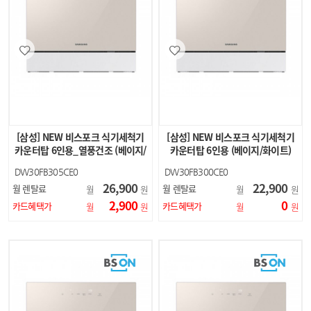
[삼성] NEW 비스포크 식기세척기
[삼성] NEW 비스포크 식기세척기
카운터탑 6인용_열풍건조 (베이지/
카운터탑 6인용 (베이지/화이트)
화이트)
DW30FB305CE0
DW30FB300CE0
DW30FB305CW0
DW30FB300CW0
26,900
22,900
월 렌탈료
월 렌탈료
월
원
월
원
2,900
0
카드혜택가
카드혜택가
월
원
월
원