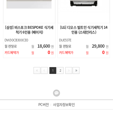
[삼성] 비스포크 BESPOKE 식기세
[LG] 디오스 빌트인 식기세척기 14
척기 6인용 (베이지)
인용 (스테인리스)
DW30CB300CE0
DUE5STE
18,600
29,800
월 렌탈료
월 렌탈료
월
원
월
원
0
0
카드혜택가
카드혜택가
월
원
월
원
1
2
PC버전
사업자정보확인