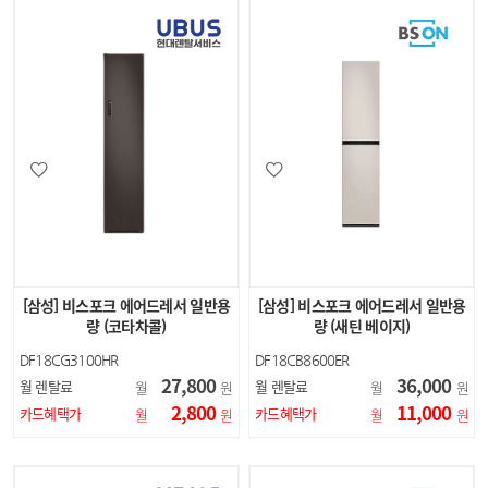
[삼성] 비스포크 에어드레서 일반용
[삼성] 비스포크 에어드레서 일반용
량 (코타차콜)
량 (새틴 베이지)
DF18CG3100HR
DF18CB8600ER
27,800
36,000
월 렌탈료
월 렌탈료
월
원
월
원
2,800
11,000
카드혜택가
카드혜택가
월
원
월
원