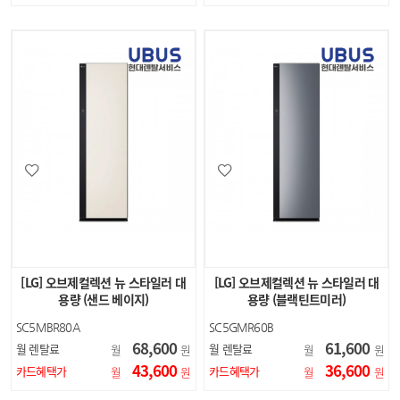
[LG] 오브제컬렉션 뉴 스타일러 대
[LG] 오브제컬렉션 뉴 스타일러 대
용량 (샌드 베이지)
용량 (블랙틴트미러)
SC5MBR80A
SC5GMR60B
68,600
61,600
월 렌탈료
월 렌탈료
월
원
월
원
43,600
36,600
카드혜택가
카드혜택가
월
원
월
원