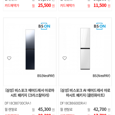
25,500
11,500
카드혜택가
카드혜택가
월
원
월
원
BS(NeoPAY)
BS(NeoPAY)
[삼성] 비스포크 에어드레서 아로마
[삼성] 비스포크 AI 에어드레서 아로
시트 패키지 (크리스탈미러)
마시트 패키지 (클린화이트)
DF18CB8700CRA1
DF18CB8600DRA1
45,300
42,700
월 렌탈료
월 렌탈료
월
원
월
원