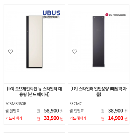
[LG] 오브제컬렉션 뉴 스타일러 대
[LG] 스타일러 일반용량 (메탈릭 차
용량 (샌드 베이지)
콜)
SC5MBR60B
S3CMC
58,900
38,900
월 렌탈료
월 렌탈료
월
원
월
원
33,900
14,900
카드혜택가
카드혜택가
월
원
월
원