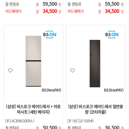
59,500
59,500
월 렌탈료
월 렌탈료
월
원
월
원
34,500
34,500
카드혜택가
카드혜택가
월
원
월
원
BS(NeoPAY)
BS(NeoPAY)
[삼성] 비스포크 에어드레서 + 아로
[삼성] 비스포크 에어드레서 일반용
마시트 (새틴 베이지)
량 (코타차콜)
DF24CB9600ERA1
DF18CG3100HR
50,500
36,500
월 렌탈료
월 렌탈료
월
원
월
원