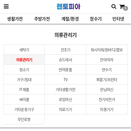
0
생활가전
주방가전
계절/환경
정수기
인터넷
의류관리기
세탁기
건조기
워시타워/원바디/콤보
의류관리기
슈드레서
안마의자
청소기
반려용품
연수기
가구/침대
TV
복합기/프린터
IT제품
기타생활가전
런닝머신
싸이클
로잉머신
전기자전거
기타운동기구
의료기기
미용기기
무인로봇