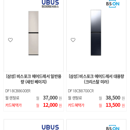
[삼성] 비스포크 에어드레서 일반용
[삼성] 비스포크 에어드레서 대용량
량 (새틴 베이지)
(크리스탈 미러)
DF18CB8600ER
DF18CB8700CR
37,000
38,500
월 렌탈료
월 렌탈료
월
원
월
원
12,000
13,500
카드혜택가
카드혜택가
월
원
월
원