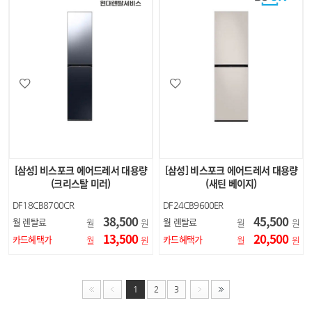
[삼성] 비스포크 에어드레서 대용량
[삼성] 비스포크 에어드레서 대용량
(크리스탈 미러)
(새틴 베이지)
DF18CB8700CR
DF24CB9600ER
38,500
45,500
월 렌탈료
월 렌탈료
월
원
월
원
13,500
20,500
카드혜택가
카드혜택가
월
원
월
원
1
2
3