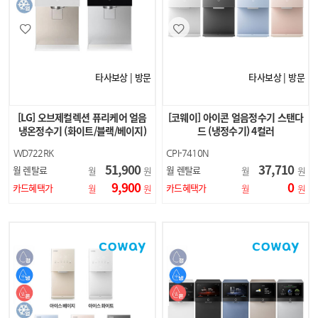
타사보상 | 방문
타사보상 | 방문
[LG] 오브제컬렉션 퓨리케어 얼음
[코웨이] 아이콘 얼음정수기 스탠다
냉온정수기 (화이트/블랙/베이지)
드 (냉정수기) 4컬러
WD722RK
CPI-7410N
WD722RH
51,900
37,710
월 렌탈료
월 렌탈료
월
원
월
원
WD722RE
9,900
0
카드혜택가
카드혜택가
월
원
월
원