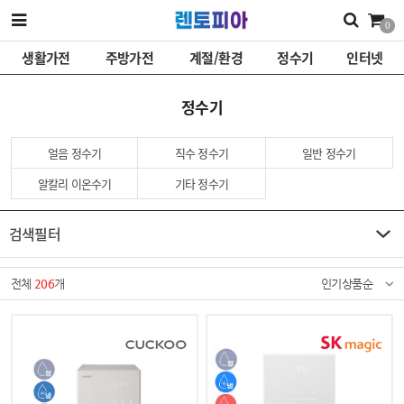
0
생활가전
주방가전
계절/환경
정수기
인터넷
정수기
얼음 정수기
직수 정수기
일반 정수기
알칼리 이온수기
기타 정수기
검색필터
전체
206
개
인기상품순