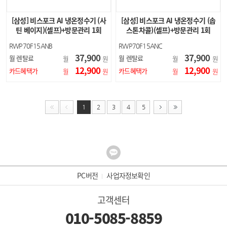
[삼성] 비스포크 AI 냉온정수기 (사
[삼성] 비스포크 AI 냉온정수기 (솝
틴 베이지)(셀프)+방문관리 1회
스톤차콜)(셀프)+방문관리 1회
RWP70F15ANB
RWP70F15ANC
37,900
37,900
월 렌탈료
월 렌탈료
월
원
월
원
12,900
12,900
카드혜택가
카드혜택가
월
원
월
원
1
2
3
4
5
PC버전
사업자정보확인
고객센터
010-5085-8859