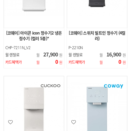
[코웨이] 아이콘 icon 정수기2 냉온
[코웨이] 스위치 빌트인 정수기 (4컬
정수기 (컬러 5종)*
러)
CHP-7211N_V2
P-2210N
27,900
16,900
월 렌탈료
월 렌탈료
월
원
월
원
0
0
카드혜택가
카드혜택가
월
원
월
원