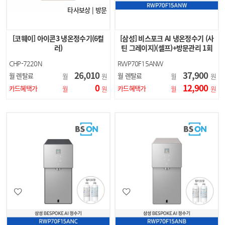
타사보상 | 방문
[코웨이] 아이콘3 냉온정수기(6컬
[삼성] 비스포크 AI 냉온정수기 (사
러)
틴 그레이지)(셀프)+방문관리 1회
CHP-7220N
RWP70F15ANW
26,010
37,900
월 렌탈료
월 렌탈료
월
원
월
원
0
12,900
카드혜택가
카드혜택가
월
원
월
원