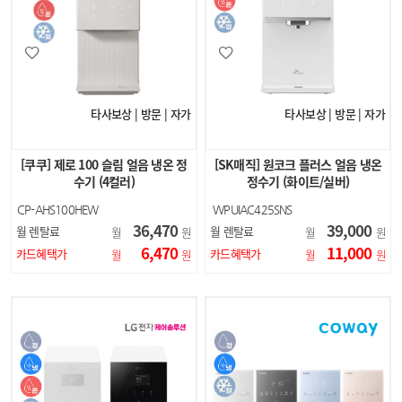
타사보상 | 방문 | 자가
타사보상 | 방문 | 자가
[쿠쿠] 제로 100 슬림 얼음 냉온 정
[SK매직] 원코크 플러스 얼음 냉온
수기 (4컬러)
정수기 (화이트/실버)
CP-AHS100HEW
WPUIAC425SNS
CP-AHS100HEG
WPUIAC425SNW
36,470
39,000
월 렌탈료
월 렌탈료
월
원
월
원
CP-AHS100HEBR
6,470
11,000
CP-AHS100HEB
카드혜택가
카드혜택가
월
원
월
원