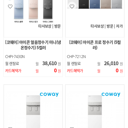
타사보상 | 방문
타사보상 | 방문 | 자가
[코웨이] 아이콘 얼음정수기 미니(냉
[코웨이] 아이콘 프로 정수기 (5컬
온정수기) 5컬러
러)
CHPI-7430N
CHP-7212N
38,610
26,010
월 렌탈료
월 렌탈료
월
원
월
원
0
0
카드혜택가
카드혜택가
월
원
월
원