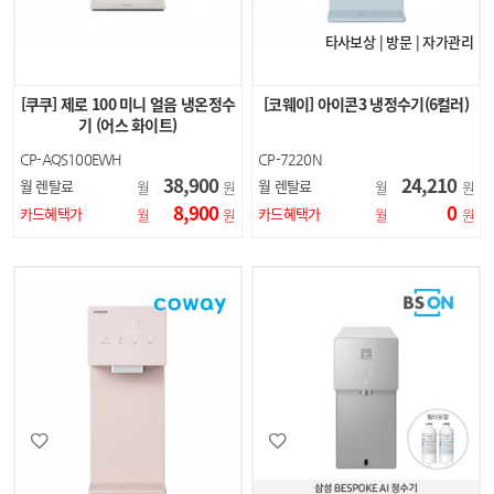
타사보상 | 방문 | 자가관리
[쿠쿠] 제로 100 미니 얼음 냉온정수
[코웨이] 아이콘3 냉정수기(6컬러)
기 (어스 화이트)
CP-AQS100EWH
CP-7220N
38,900
24,210
월 렌탈료
월 렌탈료
월
원
월
원
8,900
0
카드혜택가
카드혜택가
월
원
월
원