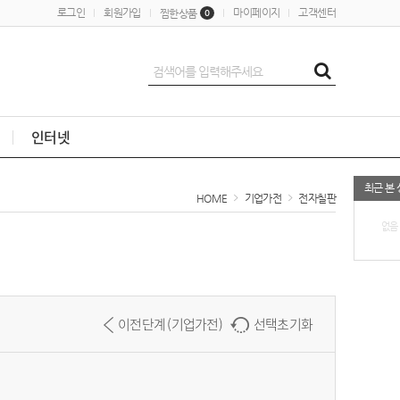
로그인
회원가입
마이페이지
고객센터
찜한상품
0
인터넷
최근 본
HOME
기업가전
전자칠판
없음
이전단계 (기업가전)
선택초기화