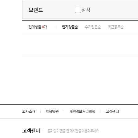
브랜드
삼성
전체상품
0
개
인기상품순
후기많은순
최근등록순
회사소개
이용약관
개인정보처리방침
고객센터
고객센터
통화량이 많을 땐 게시판을 이용해주세요