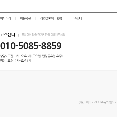
회사소개
이용약관
개인정보처리방침
고객센터
고객센터
통화량이 많을 땐 게시판을 이용해주세요
010-5085-8859
상담 : 오전10시~오후5시 (토요일, 법정공휴일 휴무)
점심 : 오후12시~오후1시
렌토피아의 사전 서면 동의 없이 사