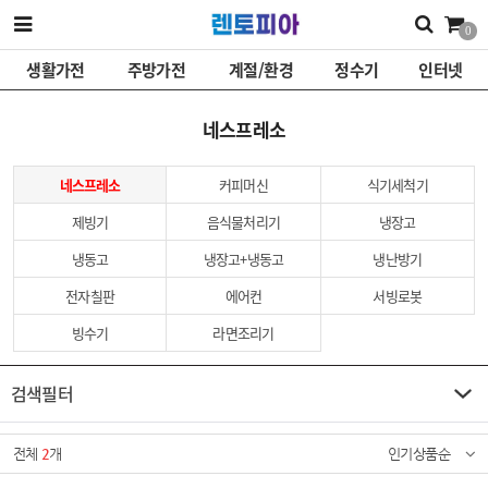
0
생활가전
주방가전
계절/환경
정수기
인터넷
네스프레소
네스프레소
커피머신
식기세척기
제빙기
음식물처리기
냉장고
냉동고
냉장고+냉동고
냉난방기
전자칠판
에어컨
서빙로봇
빙수기
라면조리기
검색필터
전체
2
개
인기상품순