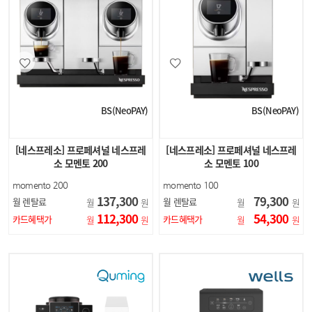
BS(NeoPAY)
BS(NeoPAY)
[네스프레소] 프로페셔널 네스프레
[네스프레소] 프로페셔널 네스프레
소 모멘토 200
소 모멘토 100
momento 200
momento 100
NP200
NP100
137,300
79,300
월 렌탈료
월 렌탈료
월
원
월
원
112,300
54,300
카드혜택가
카드혜택가
월
원
월
원