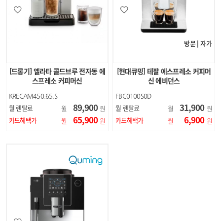
방문 | 자가
[드롱기] 엘라타 콜드브루 전자동 에
[현대큐밍] 테팔 에스프레소 커피머
스프레소 커피머신
신 에비던스
KRECAM450.65.S
FBC0100S0D
89,900
31,900
월 렌탈료
월 렌탈료
월
원
월
원
65,900
6,900
카드혜택가
카드혜택가
월
원
월
원