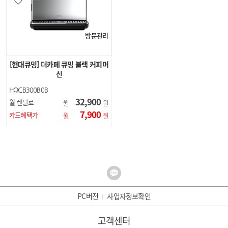
방문관리
[현대큐밍] 더카페 큐밍 블랙 커피머
신
HQCB300B0B
32,900
월 렌탈료
월
원
7,900
카드혜택가
월
원
PC버전
사업자정보확인
고객센터