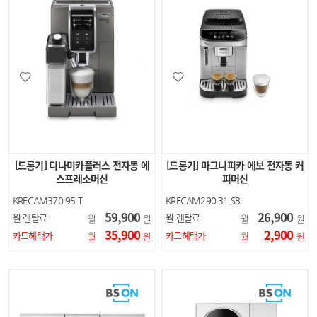
[드롱기] 디나미카플러스 전자동 에
[드롱기] 마그니피카 에보 전자동 커
스프레소머신
피머신
KRECAM370.95.T
KRECAM290.31.SB
59,900
26,900
월 렌탈료
월 렌탈료
월
원
월
원
35,900
2,900
카드혜택가
카드혜택가
월
원
월
원