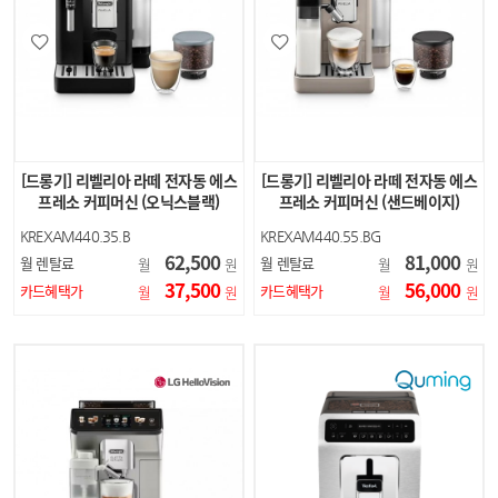
[드롱기] 리벨리아 라떼 전자동 에스
[드롱기] 리벨리아 라떼 전자동 에스
프레소 커피머신 (오닉스블랙)
프레소 커피머신 (샌드베이지)
KREXAM440.35.B
KREXAM440.55.BG
62,500
81,000
월 렌탈료
월 렌탈료
월
원
월
원
37,500
56,000
카드혜택가
카드혜택가
월
원
월
원