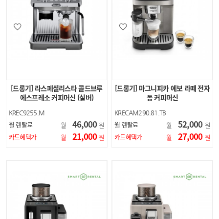
[드롱기] 라스페셜리스타 콜드브루
[드롱기] 마그니피카 에보 라떼 전자
에스프레소 커피머신 (실버)
동 커피머신
KREC9255.M
KRECAM290.81.TB
46,000
52,000
월 렌탈료
월 렌탈료
월
원
월
원
21,000
27,000
카드혜택가
카드혜택가
월
원
월
원