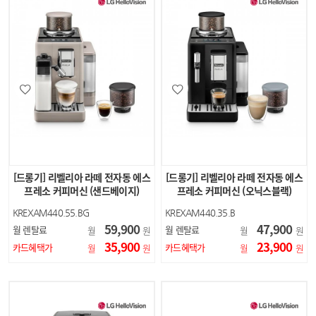
[드롱기] 리벨리아 라떼 전자동 에스
[드롱기] 리벨리아 라떼 전자동 에스
프레소 커피머신 (샌드베이지)
프레소 커피머신 (오닉스블랙)
KREXAM440.55.BG
KREXAM440.35.B
59,900
47,900
월 렌탈료
월 렌탈료
월
원
월
원
35,900
23,900
카드혜택가
카드혜택가
월
원
월
원