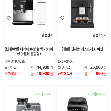
방문관리
방문 | 자가
[현대큐밍] 더카페 큐밍 블랙 커피머
[테팔] 전자동 에스프레소 머신
신 (+필터 결합형)
HQPU11UW3E
EX8708KR
44,900
25,900
월 렌탈료
월 렌탈료
월
원
월
원
19,900
900
카드혜택가
카드혜택가
월
원
월
원