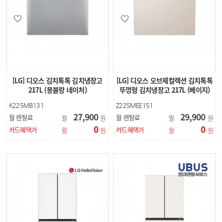
[LG] 디오스 김치톡톡 김치냉장고
[LG] 디오스 오브제컬렉션 김치톡톡
217L (몽블랑 네이처)
뚜껑형 김치냉장고 217L (베이지)
K225MB131
Z225MEE151
27,900
29,900
월 렌탈료
월 렌탈료
월
원
월
원
0
0
카드혜택가
카드혜택가
월
원
월
원