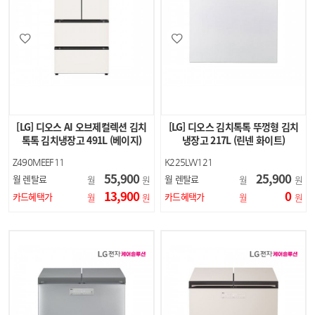
[LG] 디오스 AI 오브제컬렉션 김치
[LG] 디오스 김치톡톡 뚜껑형 김치
톡톡 김치냉장고 491L (베이지)
냉장고 217L (린넨 화이트)
Z490MEEF11
K225LW121
55,900
25,900
월 렌탈료
월 렌탈료
월
원
월
원
13,900
0
카드혜택가
카드혜택가
월
원
월
원