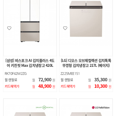
[삼성] 비스포크 AI 김치플러스 4도
[LG] 디오스 오브제컬렉션 김치톡톡
어 키친핏 Max 김치냉장고 420L
뚜껑형 김치냉장고 217L (베이지)
(에센셜 화이트…
RK70F42M2ZG
Z225MEE151
72,900
35,300
월 렌탈료
월 렌탈료
월
원
월
원
48,900
10,300
카드혜택가
카드혜택가
월
원
월
원