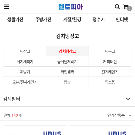
0
생활가전
주방가전
계절/환경
정수기
인터넷
김치냉장고
냉장고
김치냉장고
냉동고
식기세척기
음식물처리기
커피머신
제빙기
와인셀러
전기레인지
오븐/전자레인지
밥솥
업소용
검색필터
전체
142
개
인기상품순