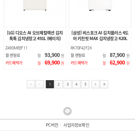
[LG] 디오스 AI 오브제컬렉션 김치
[삼성] 비스포크 AI 김치플러스 4도
톡톡 김치냉장고 491L (베이지)
어 키친핏 MAX 김치냉장고 420L
(새틴 화이트)
Z490MEEF11
RK70F42F2X
93,900
87,900
월 렌탈료
월 렌탈료
월
원
월
원
69,900
62,900
카드혜택가
카드혜택가
월
원
월
원
1
2
3
4
5
PC버전
사업자정보확인