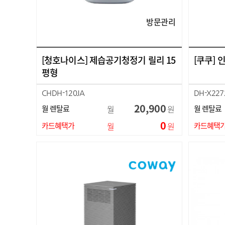
방문관리
[청호나이스] 제습공기청정기 릴리 15
[쿠쿠] 
평형
CHDH-120JA
DH-X227
20,900
월 렌탈료
월
원
월 렌탈료
0
카드혜택가
월
원
카드혜택