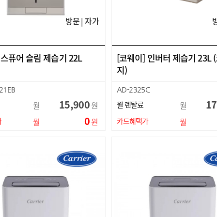
방문 | 자가
인스퓨어 슬림 제습기 22L
[코웨이] 인버터 제습기 23L
지)
21EB
AD-2325C
15,900
17
월
원
월 렌탈료
월
0
가
월
원
카드혜택가
월