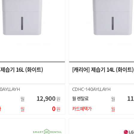
 제습기 16L (화이트)
[캐리어] 제습기 14L (화이트)
0AYLLAYH
CDHC-140AYLLAYH
12,900
11
월
원
월 렌탈료
월
0
가
월
원
카드혜택가
월