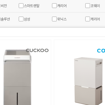
로비전
스마트렌탈
캐리어
코웨이
어솔루션
삼성
위닉스
캐리어