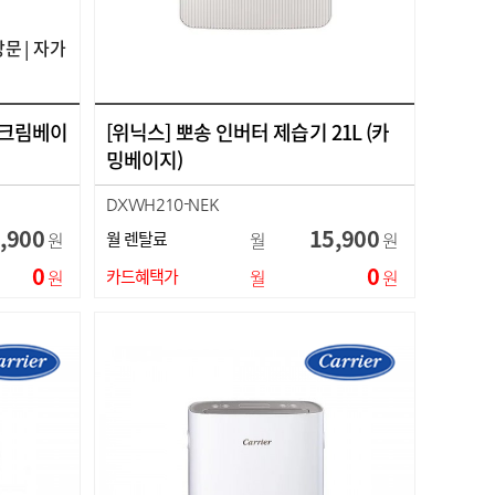
방문 | 자가
 (크림베이
[위닉스] 뽀송 인버터 제습기 21L (카
밍베이지)
DXWH210-NEK
,900
15,900
원
월 렌탈료
월
원
0
0
원
카드혜택가
월
원