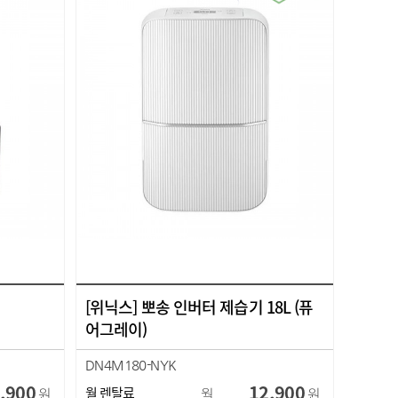
[위닉스] 뽀송 인버터 제습기 18L (퓨
어그레이)
DN4M180-NYK
,900
12,900
원
월 렌탈료
월
원