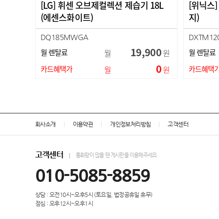
[LG] 휘센 오브제컬렉션 제습기 18L
[위닉스]
(에센스화이트)
지)
DQ185MWGA
DXTM12
19,900
월 렌탈료
월
원
월 렌탈료
0
카드혜택가
월
원
카드혜택
회사소개
이용약관
개인정보처리방침
고객센터
고객센터
통화량이 많을 땐 게시판을 이용해주세요
010-5085-8859
상담 : 오전10시~오후5시 (토요일, 법정공휴일 휴무)
점심 : 오후12시~오후1시