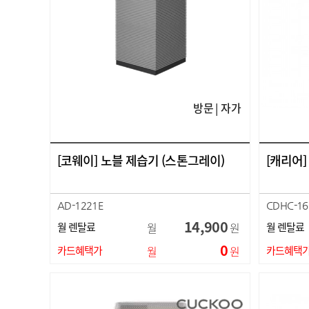
방문 | 자가
[코웨이] 노블 제습기 (스톤그레이)
[캐리어]
AD-1221E
CDHC-16
14,900
월 렌탈료
월
원
월 렌탈료
0
카드혜택가
월
원
카드혜택