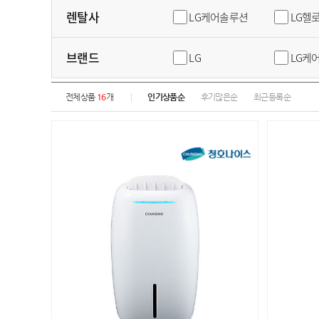
렌탈사
LG케어솔루션
LG헬
브랜드
LG
LG케
전체상품
16
개
인기상품순
후기많은순
최근등록순