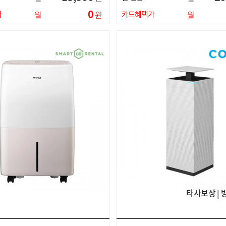
0
가
월
원
카드혜택가
월
타사보상 | 