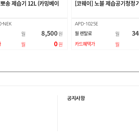
 뽀송 제습기 12L (카밍베이
[코웨이] 노블 제습공기청정기 
0-NEK
APD-1025E
8,500
34
월
원
월 렌탈료
월
0
가
월
원
카드혜택가
월
공지사항