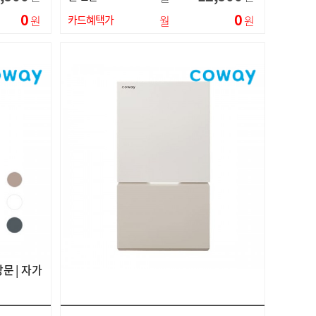
0
0
원
카드혜택가
월
원
방문 | 자가