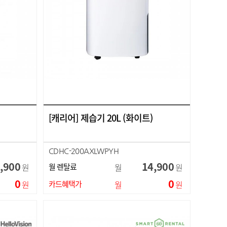
[캐리어] 제습기 20L (화이트)
CDHC-200AXLWPYH
,900
14,900
원
월 렌탈료
월
원
0
0
원
카드혜택가
월
원