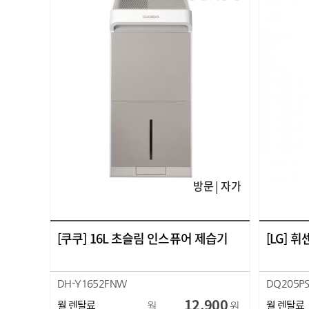
방문 | 자가
[쿠쿠] 16L 초슬림 인스퓨어 제습기
[LG] 휘
DH-Y1652FNW
DQ205P
12,900
월 렌탈료
월
원
월 렌탈료