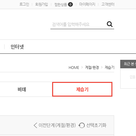
로그인
회원가입
마이페이지
고객센터
찜한상품
0
인터넷
최근 본
HOME
계절/환경
제습기
없음
비데
제습기
이전단계 (계절/환경)
선택초기화