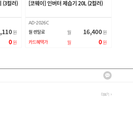
(3컬러)
[코웨이] 인버터 제습기 20L (2컬러)
AD-2026C
,110
16,400
원
월 렌탈료
월
원
0
0
원
카드혜택가
월
원
더보기